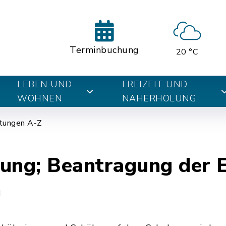
Terminbuchung
20 °C
LEBEN UND
FREIZEIT UND
WOHNEN
NAHERHOLUNG
tungen A-Z
ung; Beantragung der 
n