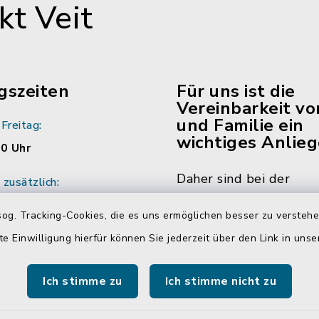
t Veit
gszeiten
Für uns ist die
Vereinbarkeit vo
und Familie ein
Freitag:
wichtiges Anlieg
00 Uhr
Daher sind bei der
zusätzlich:
Verwaltungsgemeinsch
:00 Uhr
og. Tracking-Cookies, die es uns ermöglichen besser zu versteh
Neumarkt-Sankt Veit m
ich vereinbaren Sie
te Einwilligung hierfür können Sie jederzeit über den Link in uns
die Hälfte der Mitarbe
ine mit den
Mitarbeiterinnen in Tei
r/innen.
Ich stimme zu
Ich stimme nicht zu
beschäftigt. Das bedin
dass Sie Sachbearbeite