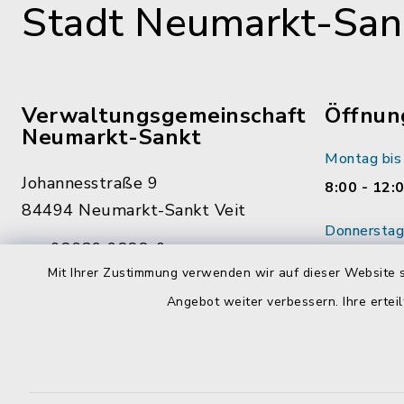
Stadt Neumarkt-Sank
Verwaltungsgemeinschaft
Öffnun
Neumarkt-Sankt
Montag bis 
Johannesstraße 9
8:00 - 12:
84494 Neumarkt-Sankt Veit
Donnerstag 
08639 9888-0
14:00 - 18
Mit Ihrer Zustimmung verwenden wir auf dieser Website s
08639 9888-28
Wenn mögl
Angebot weiter verbessern. Ihre erteil
vg@neumarkt-sankt-veit.de
vorab Term
Mitarbeite