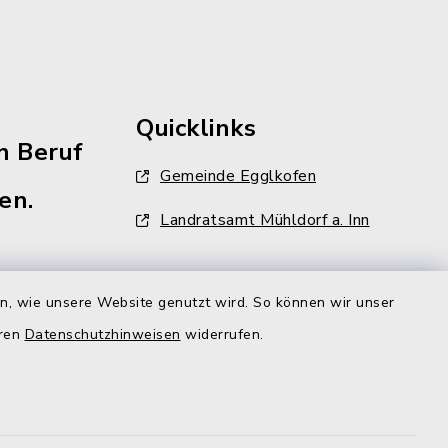
Quicklinks
n Beruf
Gemeinde Egglkofen
en.
Landratsamt Mühldorf a. Inn
aft
en, wie unsere Website genutzt wird. So können wir unser
ehr als
eren
Datenschutzhinweisen
widerrufen.
iter und
lzeit
gt aber,
r