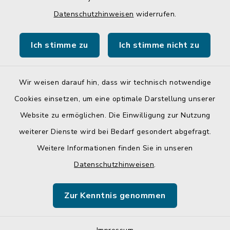
Quicklinks
Datenschutzhinweisen
widerrufen.
Gemeinde Egglkofen
Ich stimme zu
Ich stimme nicht zu
Landratsamt Mühldorf a. Inn
Wir weisen darauf hin, dass wir technisch notwendige
Cookies einsetzen, um eine optimale Darstellung unserer
Website zu ermöglichen. Die Einwilligung zur Nutzung
Kontakt
weiterer Dienste wird bei Bedarf gesondert abgefragt.
Weitere Informationen finden Sie in unseren
Barrierefreiheit
Datenschutzhinweisen
.
Datenschutz
Zur Kenntnis genommen
Impressum