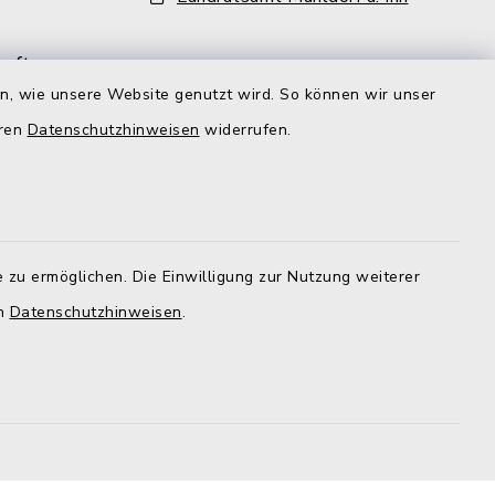
aft
en, wie unsere Website genutzt wird. So können wir unser
ehr als
iter und
eren
Datenschutzhinweisen
widerrufen.
lzeit
gt aber,
r
d der
 zu ermöglichen. Die Einwilligung zur Nutzung weiterer
nd zu den
en
Datenschutzhinweisen
.
im Rathaus