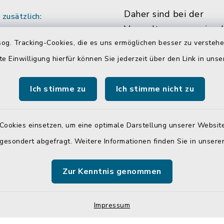
Daher sind bei der
zusätzlich:
Verwaltungsgemeinsch
:00 Uhr
og. Tracking-Cookies, die es uns ermöglichen besser zu versteh
Neumarkt-Sankt Veit m
ich vereinbaren Sie
die Hälfte der Mitarbe
te Einwilligung hierfür können Sie jederzeit über den Link in uns
ine mit den
Mitarbeiterinnen in Tei
r/innen.
beschäftigt. Das bedin
Ich stimme zu
Ich stimme nicht zu
dass Sie Sachbearbeite
teilweise auch währen
Cookies einsetzen, um eine optimale Darstellung unserer Website
üblichen Bürozeiten u
 gesondert abgefragt. Weitere Informationen finden Sie in unser
Öffnungszeiten, nicht 
antreffen.
Zur Kenntnis genommen
Impressum