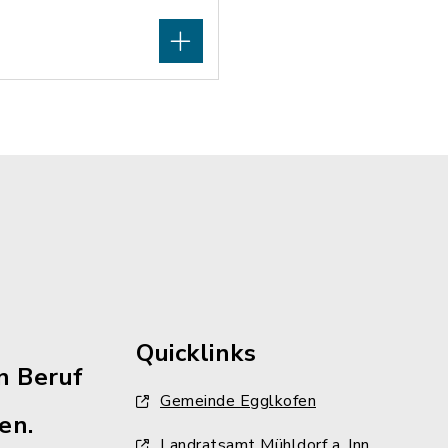
Quicklinks
n Beruf
Gemeinde Egglkofen
en.
Landratsamt Mühldorf a. Inn