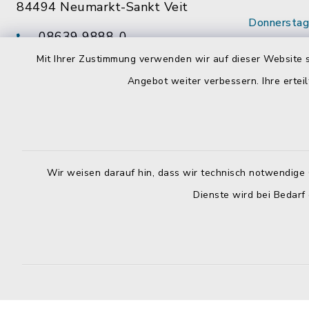
84494 Neumarkt-Sankt Veit
Donnerstag 
08639 9888-0
14:00 - 18
08639 9888-28
Mit Ihrer Zustimmung verwenden wir auf dieser Website s
Wenn mögl
vg@neumarkt-sankt-veit.de
Angebot weiter verbessern. Ihre erteil
vorab Term
Mitarbeite
Wir weisen darauf hin, dass wir technisch notwendige 
Dienste wird bei Bedarf