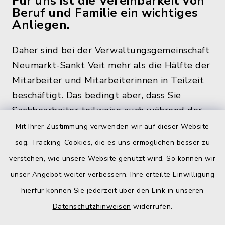
Für uns ist die Vereinbarkeit von
Beruf und Familie ein wichtiges
Anliegen.
Daher sind bei der Verwaltungsgemeinschaft
Neumarkt-Sankt Veit mehr als die Hälfte der
Mitarbeiter und Mitarbeiterinnen in Teilzeit
beschäftigt. Das bedingt aber, dass Sie
Sachbearbeiter teilweise auch während der
üblichen Bürozeiten und zu den
Mit Ihrer Zustimmung verwenden wir auf dieser Website
Öffnungszeiten, nicht im Rathaus antreffen.
sog. Tracking-Cookies, die es uns ermöglichen besser zu
verstehen, wie unsere Website genutzt wird. So können wir
unser Angebot weiter verbessern. Ihre erteilte Einwilligung
hierfür können Sie jederzeit über den Link in unseren
Quicklinks
Datenschutzhinweisen
widerrufen.
Gemeinde Egglkofen