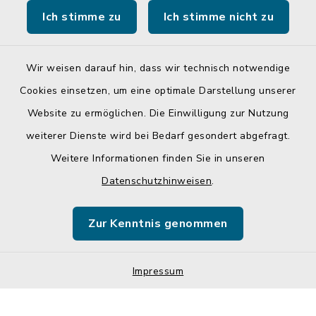
Ich stimme zu
Ich stimme nicht zu
Landratsamt Mühldorf a. Inn
Wir weisen darauf hin, dass wir technisch notwendige
Cookies einsetzen, um eine optimale Darstellung unserer
Website zu ermöglichen. Die Einwilligung zur Nutzung
Kontakt
weiterer Dienste wird bei Bedarf gesondert abgefragt.
Weitere Informationen finden Sie in unseren
Barrierefreiheit
Datenschutzhinweisen
.
Datenschutz
Zur Kenntnis genommen
Impressum
Sitemap
Impressum
Cookie-Einstellungen