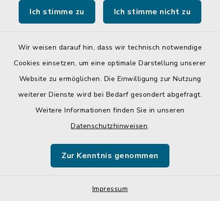
Ich stimme zu
Ich stimme nicht zu
Landratsamt Mühldorf a. Inn
Wir weisen darauf hin, dass wir technisch notwendige
Cookies einsetzen, um eine optimale Darstellung unserer
Website zu ermöglichen. Die Einwilligung zur Nutzung
Kontakt
weiterer Dienste wird bei Bedarf gesondert abgefragt.
Weitere Informationen finden Sie in unseren
Barrierefreiheit
Datenschutzhinweisen
.
Datenschutz
Zur Kenntnis genommen
Impressum
Sitemap
Impressum
Cookie-Einstellungen