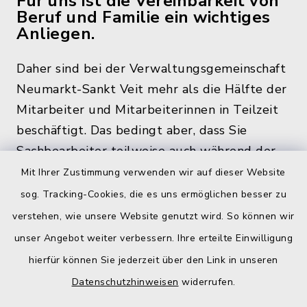
Für uns ist die Vereinbarkeit von
Beruf und Familie ein wichtiges
Anliegen.
Daher sind bei der Verwaltungsgemeinschaft
Neumarkt-Sankt Veit mehr als die Hälfte der
Mitarbeiter und Mitarbeiterinnen in Teilzeit
beschäftigt. Das bedingt aber, dass Sie
Sachbearbeiter teilweise auch während der
üblichen Bürozeiten und zu den
Mit Ihrer Zustimmung verwenden wir auf dieser Website
Öffnungszeiten, nicht im Rathaus antreffen.
sog. Tracking-Cookies, die es uns ermöglichen besser zu
verstehen, wie unsere Website genutzt wird. So können wir
unser Angebot weiter verbessern. Ihre erteilte Einwilligung
hierfür können Sie jederzeit über den Link in unseren
Quicklinks
Datenschutzhinweisen
widerrufen.
Gemeinde Egglkofen