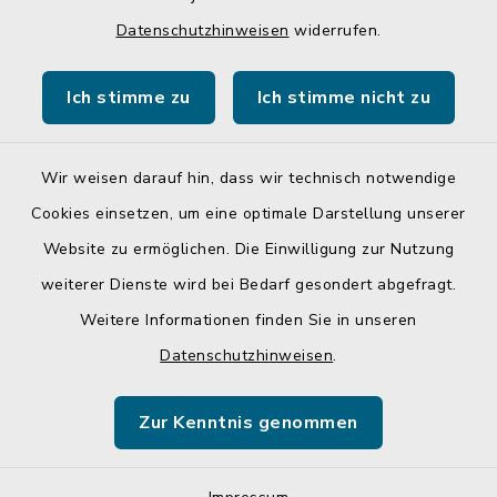
Quicklinks
Datenschutzhinweisen
widerrufen.
Gemeinde Egglkofen
Ich stimme zu
Ich stimme nicht zu
Landratsamt Mühldorf a. Inn
Wir weisen darauf hin, dass wir technisch notwendige
Cookies einsetzen, um eine optimale Darstellung unserer
Website zu ermöglichen. Die Einwilligung zur Nutzung
Kontakt
weiterer Dienste wird bei Bedarf gesondert abgefragt.
Weitere Informationen finden Sie in unseren
Barrierefreiheit
Datenschutzhinweisen
.
Datenschutz
Zur Kenntnis genommen
Impressum