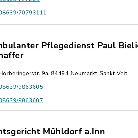
08639/70793111
bulanter Pflegedienst Paul Bieli
haffer
Hörberingerstr. 9a, 84494 Neumarkt-Sankt Veit
08639/9863605
08639/9863607
tsgericht Mühldorf a.Inn