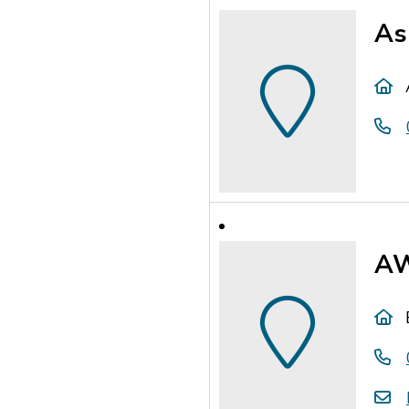
As
AW