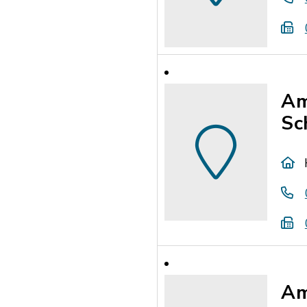
Am
Sc
Am