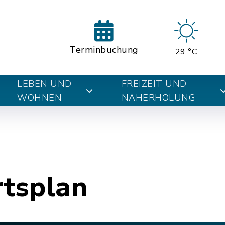
Terminbuchung
29 °C
LEBEN UND
FREIZEIT UND
WOHNEN
NAHERHOLUNG
rtsplan