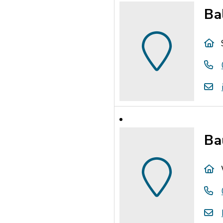
Ba
Ba