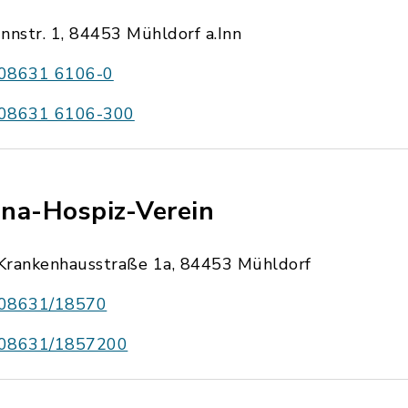
Innstr. 1, 84453 Mühldorf a.Inn
08631 6106-0
08631 6106-300
na-Hospiz-Verein
Krankenhausstraße 1a, 84453 Mühldorf
08631/18570
08631/1857200