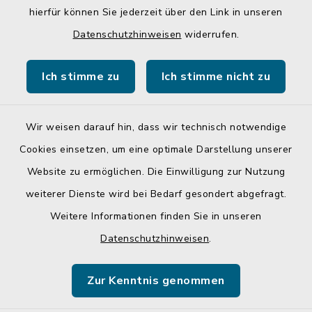
hierfür können Sie jederzeit über den Link in unseren
Quicklinks
Datenschutzhinweisen
widerrufen.
Gemeinde Egglkofen
Ich stimme zu
Ich stimme nicht zu
Landratsamt Mühldorf a. Inn
Wir weisen darauf hin, dass wir technisch notwendige
Cookies einsetzen, um eine optimale Darstellung unserer
Website zu ermöglichen. Die Einwilligung zur Nutzung
Kontakt
weiterer Dienste wird bei Bedarf gesondert abgefragt.
Weitere Informationen finden Sie in unseren
Barrierefreiheit
Datenschutzhinweisen
.
Datenschutz
Zur Kenntnis genommen
Impressum