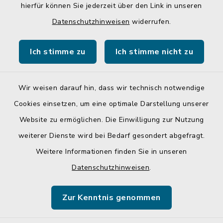
hierfür können Sie jederzeit über den Link in unseren
Quicklinks
Datenschutzhinweisen
widerrufen.
Gemeinde Egglkofen
Ich stimme zu
Ich stimme nicht zu
Landratsamt Mühldorf a. Inn
Wir weisen darauf hin, dass wir technisch notwendige
Cookies einsetzen, um eine optimale Darstellung unserer
Website zu ermöglichen. Die Einwilligung zur Nutzung
Kontakt
weiterer Dienste wird bei Bedarf gesondert abgefragt.
Weitere Informationen finden Sie in unseren
Barrierefreiheit
Datenschutzhinweisen
.
Datenschutz
Zur Kenntnis genommen
Impressum