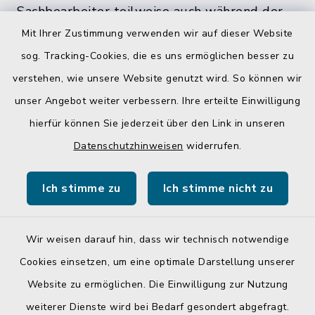
Sachbearbeiter teilweise auch während der
üblichen Bürozeiten und zu den
Mit Ihrer Zustimmung verwenden wir auf dieser Website
Öffnungszeiten, nicht im Rathaus antreffen.
sog. Tracking-Cookies, die es uns ermöglichen besser zu
verstehen, wie unsere Website genutzt wird. So können wir
unser Angebot weiter verbessern. Ihre erteilte Einwilligung
hierfür können Sie jederzeit über den Link in unseren
Quicklinks
Datenschutzhinweisen
widerrufen.
Gemeinde Egglkofen
Ich stimme zu
Ich stimme nicht zu
Landratsamt Mühldorf a. Inn
Wir weisen darauf hin, dass wir technisch notwendige
Cookies einsetzen, um eine optimale Darstellung unserer
Website zu ermöglichen. Die Einwilligung zur Nutzung
Kontakt
weiterer Dienste wird bei Bedarf gesondert abgefragt.