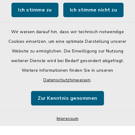
Ich stimme zu
Ich stimme nicht zu
Landratsamt Mühldorf a. Inn
Wir weisen darauf hin, dass wir technisch notwendige
Cookies einsetzen, um eine optimale Darstellung unserer
Website zu ermöglichen. Die Einwilligung zur Nutzung
Kontakt
weiterer Dienste wird bei Bedarf gesondert abgefragt.
Weitere Informationen finden Sie in unseren
Barrierefreiheit
Datenschutzhinweisen
.
Datenschutz
Zur Kenntnis genommen
Impressum
Impressum
Sitemap