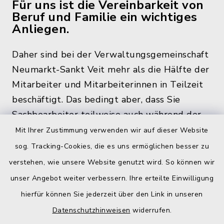
Für uns ist die Vereinbarkeit von
Beruf und Familie ein wichtiges
Anliegen.
Daher sind bei der Verwaltungsgemeinschaft
Neumarkt-Sankt Veit mehr als die Hälfte der
Mitarbeiter und Mitarbeiterinnen in Teilzeit
beschäftigt. Das bedingt aber, dass Sie
Sachbearbeiter teilweise auch während der
üblichen Bürozeiten und zu den
Mit Ihrer Zustimmung verwenden wir auf dieser Website
Öffnungszeiten, nicht im Rathaus antreffen.
sog. Tracking-Cookies, die es uns ermöglichen besser zu
verstehen, wie unsere Website genutzt wird. So können wir
unser Angebot weiter verbessern. Ihre erteilte Einwilligung
hierfür können Sie jederzeit über den Link in unseren
Quicklinks
Datenschutzhinweisen
widerrufen.
Gemeinde Egglkofen