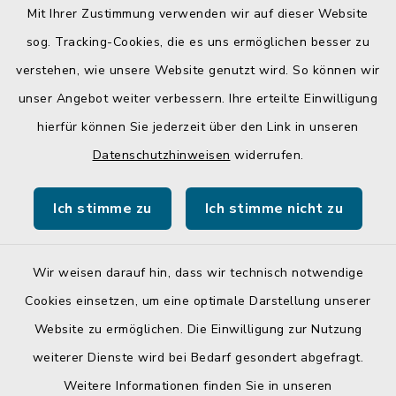
üblichen Bürozeiten und zu den
Mit Ihrer Zustimmung verwenden wir auf dieser Website
Öffnungszeiten, nicht im Rathaus antreffen.
sog. Tracking-Cookies, die es uns ermöglichen besser zu
verstehen, wie unsere Website genutzt wird. So können wir
unser Angebot weiter verbessern. Ihre erteilte Einwilligung
hierfür können Sie jederzeit über den Link in unseren
Quicklinks
Datenschutzhinweisen
widerrufen.
Gemeinde Egglkofen
Ich stimme zu
Ich stimme nicht zu
Landratsamt Mühldorf a. Inn
Wir weisen darauf hin, dass wir technisch notwendige
Cookies einsetzen, um eine optimale Darstellung unserer
Website zu ermöglichen. Die Einwilligung zur Nutzung
Kontakt
weiterer Dienste wird bei Bedarf gesondert abgefragt.
Weitere Informationen finden Sie in unseren
Barrierefreiheit