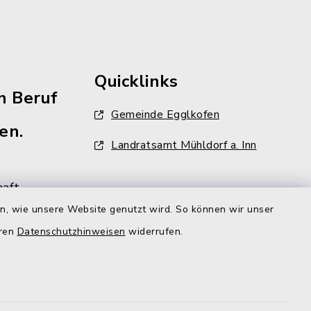
Quicklinks
n Beruf
Gemeinde Egglkofen
en.
Landratsamt Mühldorf a. Inn
aft
ehr als
en, wie unsere Website genutzt wird. So können wir unser
iter und
eren
Datenschutzhinweisen
widerrufen.
lzeit
gt aber,
r