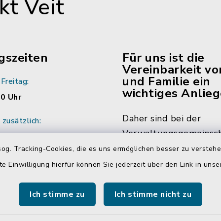
t Veit
gszeiten
Für uns ist die
Vereinbarkeit vo
und Familie ein
Freitag:
wichtiges Anlieg
00 Uhr
Daher sind bei der
zusätzlich:
Verwaltungsgemeinsch
:00 Uhr
Neumarkt-Sankt Veit m
og. Tracking-Cookies, die es uns ermöglichen besser zu versteh
ich vereinbaren Sie
die Hälfte der Mitarbe
te Einwilligung hierfür können Sie jederzeit über den Link in uns
ine mit den
Mitarbeiterinnen in Tei
r/innen.
beschäftigt. Das bedin
Ich stimme zu
Ich stimme nicht zu
dass Sie Sachbearbeite