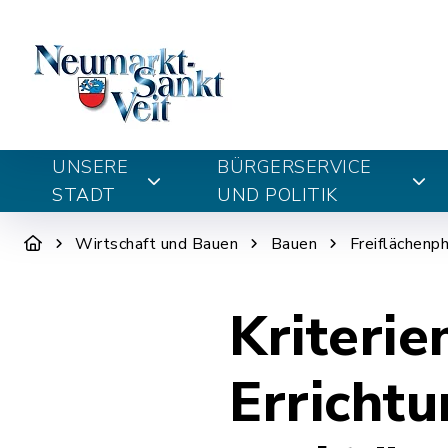
UNSERE
BÜRGERSERVICE
STADT
UND POLITIK
Wirtschaft und Bauen
Bauen
Freiflächenp
Kriterie
Erricht