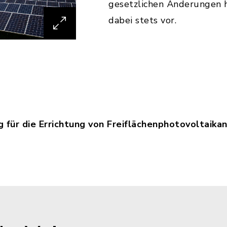
gesetzlichen Änderungen h
dabei stets vor.
g für die Errichtung von Freiflächenphotovoltaik
terienkatalog_fuer_die_Errichtung_von_Freiflaec