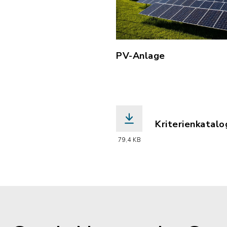
PV-Anlage
Kriterienkatalo
(Dateiname: Kri
79,4 KB