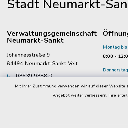
Stadt Neumarkt-Sank
Verwaltungsgemeinschaft
Öffnun
Neumarkt-Sankt
Montag bis 
Johannesstraße 9
8:00 - 12:
84494 Neumarkt-Sankt Veit
Donnerstag 
08639 9888-0
14:00 - 18
08639 9888-28
Mit Ihrer Zustimmung verwenden wir auf dieser Website s
Wenn mögl
vg@neumarkt-sankt-veit.de
Angebot weiter verbessern. Ihre erteil
vorab Term
Mitarbeite