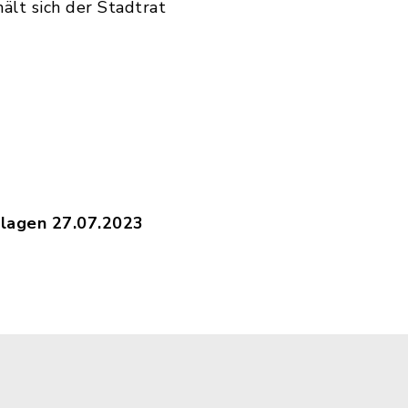
ält sich der Stadtrat
anlagen 27.07.2023
henphotovoltaikanlagen_27.07.2023.pdf, Dateierw