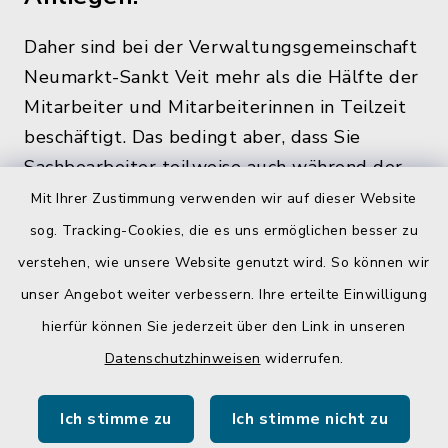
Daher sind bei der Verwaltungsgemeinschaft
Neumarkt-Sankt Veit mehr als die Hälfte der
Mitarbeiter und Mitarbeiterinnen in Teilzeit
beschäftigt. Das bedingt aber, dass Sie
Sachbearbeiter teilweise auch während der
üblichen Bürozeiten und zu den
Mit Ihrer Zustimmung verwenden wir auf dieser Website
Öffnungszeiten, nicht im Rathaus antreffen.
sog. Tracking-Cookies, die es uns ermöglichen besser zu
verstehen, wie unsere Website genutzt wird. So können wir
unser Angebot weiter verbessern. Ihre erteilte Einwilligung
hierfür können Sie jederzeit über den Link in unseren
Quicklinks
Datenschutzhinweisen
widerrufen.
Gemeinde Egglkofen
Ich stimme zu
Ich stimme nicht zu
Landratsamt Mühldorf a. Inn