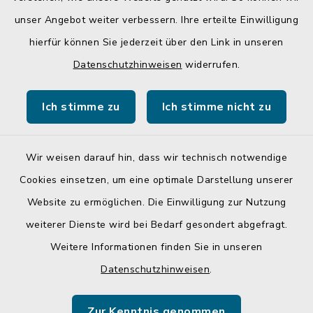
unser Angebot weiter verbessern. Ihre erteilte Einwilligung
hierfür können Sie jederzeit über den Link in unseren
Quicklinks
Datenschutzhinweisen
widerrufen.
Gemeinde Egglkofen
Ich stimme zu
Ich stimme nicht zu
Landratsamt Mühldorf a. Inn
Wir weisen darauf hin, dass wir technisch notwendige
Cookies einsetzen, um eine optimale Darstellung unserer
Website zu ermöglichen. Die Einwilligung zur Nutzung
Kontakt
weiterer Dienste wird bei Bedarf gesondert abgefragt.
Weitere Informationen finden Sie in unseren
Barrierefreiheit
Datenschutzhinweisen
.
Datenschutz
Zur Kenntnis genommen