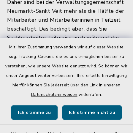
Daher sind bei der Verwaltungsgemeinschaft
Neumarkt-Sankt Veit mehr als die Hälfte der
Mitarbeiter und Mitarbeiterinnen in Teilzeit
beschäftigt. Das bedingt aber, dass Sie
Sachbearbeiter teilweise auch während der
üblichen Bürozeiten und zu den
Mit Ihrer Zustimmung verwenden wir auf dieser Website
Öffnungszeiten, nicht im Rathaus antreffen.
sog. Tracking-Cookies, die es uns ermöglichen besser zu
verstehen, wie unsere Website genutzt wird. So können wir
unser Angebot weiter verbessern. Ihre erteilte Einwilligung
hierfür können Sie jederzeit über den Link in unseren
Quicklinks
Datenschutzhinweisen
widerrufen.
Gemeinde Egglkofen
Ich stimme zu
Ich stimme nicht zu
Landratsamt Mühldorf a. Inn