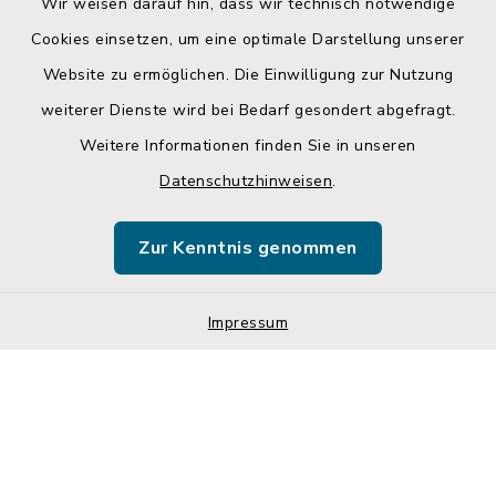
Wir weisen darauf hin, dass wir technisch notwendige
Cookies einsetzen, um eine optimale Darstellung unserer
Website zu ermöglichen. Die Einwilligung zur Nutzung
Kontakt
weiterer Dienste wird bei Bedarf gesondert abgefragt.
Weitere Informationen finden Sie in unseren
Barrierefreiheit
Datenschutzhinweisen
.
Datenschutz
Zur Kenntnis genommen
Impressum
Sitemap
Impressum
Cookie-Einstellungen