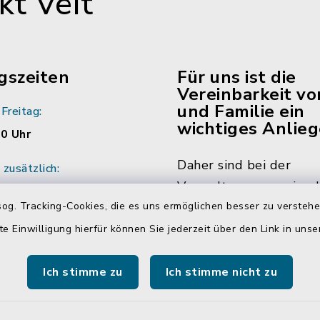
t Veit
gszeiten
Für uns ist die
Vereinbarkeit vo
und Familie ein
Freitag:
wichtiges Anlieg
00 Uhr
Daher sind bei der
zusätzlich:
Verwaltungsgemeinsch
:00 Uhr
og. Tracking-Cookies, die es uns ermöglichen besser zu versteh
Neumarkt-Sankt Veit m
ich vereinbaren Sie
die Hälfte der Mitarbe
te Einwilligung hierfür können Sie jederzeit über den Link in uns
ine mit den
Mitarbeiterinnen in Tei
r/innen.
beschäftigt. Das bedin
Ich stimme zu
Ich stimme nicht zu
dass Sie Sachbearbeite
teilweise auch währen