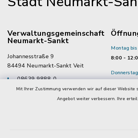
Stadt Neumarkt-Sank
Verwaltungsgemeinschaft
Öffnun
Neumarkt-Sankt
Montag bis 
Johannesstraße 9
8:00 - 12:
84494 Neumarkt-Sankt Veit
Donnerstag 
08639 9888-0
14:00 - 18
08639 9888-28
Mit Ihrer Zustimmung verwenden wir auf dieser Website s
Wenn mögl
vg@neumarkt-sankt-veit.de
Angebot weiter verbessern. Ihre erteil
vorab Term
Mitarbeite