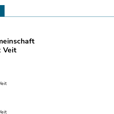
einschaft
 Veit
eit
eit