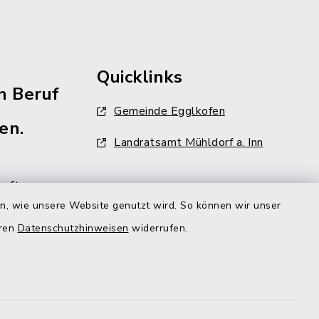
Quicklinks
n Beruf
Gemeinde Egglkofen
en.
Landratsamt Mühldorf a. Inn
aft
en, wie unsere Website genutzt wird. So können wir unser
ehr als
iter und
eren
Datenschutzhinweisen
widerrufen.
lzeit
gt aber,
r
d der