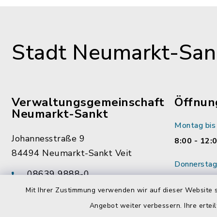
Stadt Neumarkt-Sank
Verwaltungsgemeinschaft
Öffnun
Neumarkt-Sankt
Montag bis 
Johannesstraße 9
8:00 - 12:
84494 Neumarkt-Sankt Veit
Donnerstag 
08639 9888-0
14:00 - 18
08639 9888-28
Mit Ihrer Zustimmung verwenden wir auf dieser Website s
Wenn mögl
vg@neumarkt-sankt-veit.de
Angebot weiter verbessern. Ihre erteil
vorab Term