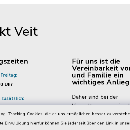
t Veit
gszeiten
Für uns ist die
Vereinbarkeit vo
und Familie ein
Freitag:
wichtiges Anlieg
00 Uhr
Daher sind bei der
zusätzlich:
Verwaltungsgemeinsch
:00 Uhr
Neumarkt-Sankt Veit m
og. Tracking-Cookies, die es uns ermöglichen besser zu versteh
ich vereinbaren Sie
die Hälfte der Mitarbe
te Einwilligung hierfür können Sie jederzeit über den Link in uns
ine mit den