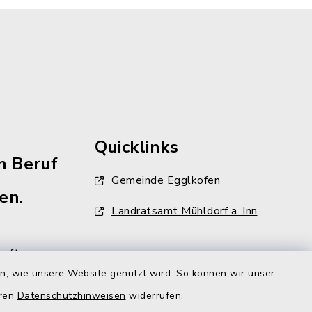
Quicklinks
n Beruf
Gemeinde Egglkofen
en.
Landratsamt Mühldorf a. Inn
aft
ehr als
en, wie unsere Website genutzt wird. So können wir unser
iter und
eren
Datenschutzhinweisen
widerrufen.