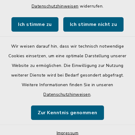
Datenschutzhinweisen
widerrufen.
Gemeinde Egglkofen
Ich stimme zu
Ich stimme nicht zu
Landratsamt Mühldorf a. Inn
Wir weisen darauf hin, dass wir technisch notwendige
Cookies einsetzen, um eine optimale Darstellung unserer
Website zu ermöglichen. Die Einwilligung zur Nutzung
Kontakt
weiterer Dienste wird bei Bedarf gesondert abgefragt.
Weitere Informationen finden Sie in unseren
Barrierefreiheit
Datenschutzhinweisen
.
Datenschutz
Zur Kenntnis genommen
Impressum
Sitemap
Impressum