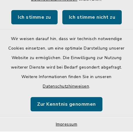
Gemeinde Egglkofen
Ich stimme zu
Ich stimme nicht zu
Landratsamt Mühldorf a. Inn
Wir weisen darauf hin, dass wir technisch notwendige
Cookies einsetzen, um eine optimale Darstellung unserer
Website zu ermöglichen. Die Einwilligung zur Nutzung
Kontakt
weiterer Dienste wird bei Bedarf gesondert abgefragt.
Weitere Informationen finden Sie in unseren
Barrierefreiheit
Datenschutzhinweisen
.
Datenschutz
Zur Kenntnis genommen
Impressum
Sitemap
Impressum