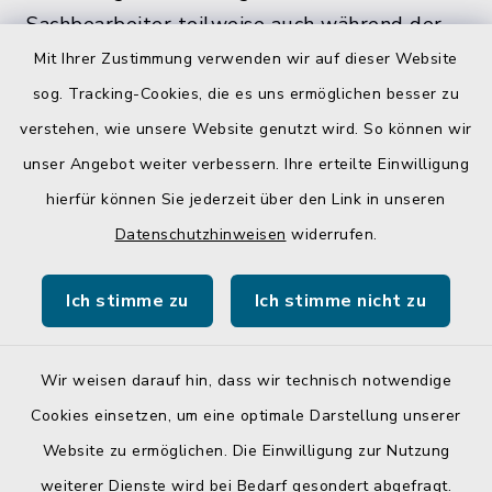
Sachbearbeiter teilweise auch während der
üblichen Bürozeiten und zu den
Mit Ihrer Zustimmung verwenden wir auf dieser Website
Öffnungszeiten, nicht im Rathaus antreffen.
sog. Tracking-Cookies, die es uns ermöglichen besser zu
verstehen, wie unsere Website genutzt wird. So können wir
unser Angebot weiter verbessern. Ihre erteilte Einwilligung
hierfür können Sie jederzeit über den Link in unseren
Quicklinks
Datenschutzhinweisen
widerrufen.
Gemeinde Egglkofen
Ich stimme zu
Ich stimme nicht zu
Landratsamt Mühldorf a. Inn
Wir weisen darauf hin, dass wir technisch notwendige
Cookies einsetzen, um eine optimale Darstellung unserer
Website zu ermöglichen. Die Einwilligung zur Nutzung
Kontakt
weiterer Dienste wird bei Bedarf gesondert abgefragt.