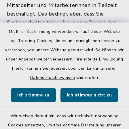
Mitarbeiter und Mitarbeiterinnen in Teilzeit
beschäftigt. Das bedingt aber, dass Sie
Sachbearbeiter teilweise auch während der
üblichen Bürozeiten und zu den
Mit Ihrer Zustimmung verwenden wir auf dieser Website
Öffnungszeiten, nicht im Rathaus antreffen.
sog. Tracking-Cookies, die es uns ermöglichen besser zu
verstehen, wie unsere Website genutzt wird. So können wir
unser Angebot weiter verbessern. Ihre erteilte Einwilligung
hierfür können Sie jederzeit über den Link in unseren
Quicklinks
Datenschutzhinweisen
widerrufen.
Gemeinde Egglkofen
Ich stimme zu
Ich stimme nicht zu
Landratsamt Mühldorf a. Inn
Wir weisen darauf hin, dass wir technisch notwendige
Cookies einsetzen, um eine optimale Darstellung unserer