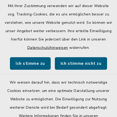
üblichen Bürozeiten und zu den
Mit Ihrer Zustimmung verwenden wir auf dieser Website
Öffnungszeiten, nicht im Rathaus antreffen.
sog. Tracking-Cookies, die es uns ermöglichen besser zu
verstehen, wie unsere Website genutzt wird. So können wir
unser Angebot weiter verbessern. Ihre erteilte Einwilligung
hierfür können Sie jederzeit über den Link in unseren
Quicklinks
Datenschutzhinweisen
widerrufen.
Gemeinde Egglkofen
Ich stimme zu
Ich stimme nicht zu
Landratsamt Mühldorf a. Inn
Wir weisen darauf hin, dass wir technisch notwendige
Cookies einsetzen, um eine optimale Darstellung unserer
Website zu ermöglichen. Die Einwilligung zur Nutzung
Kontakt
weiterer Dienste wird bei Bedarf gesondert abgefragt.
Weitere Informationen finden Sie in unseren