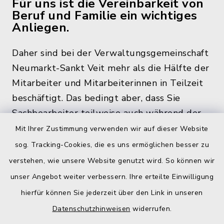
Für uns ist die Vereinbarkeit von
Beruf und Familie ein wichtiges
Anliegen.
Daher sind bei der Verwaltungsgemeinschaft
Neumarkt-Sankt Veit mehr als die Hälfte der
Mitarbeiter und Mitarbeiterinnen in Teilzeit
beschäftigt. Das bedingt aber, dass Sie
Sachbearbeiter teilweise auch während der
üblichen Bürozeiten und zu den
Mit Ihrer Zustimmung verwenden wir auf dieser Website
Öffnungszeiten, nicht im Rathaus antreffen.
sog. Tracking-Cookies, die es uns ermöglichen besser zu
verstehen, wie unsere Website genutzt wird. So können wir
unser Angebot weiter verbessern. Ihre erteilte Einwilligung
hierfür können Sie jederzeit über den Link in unseren
Quicklinks
Datenschutzhinweisen
widerrufen.
Gemeinde Egglkofen