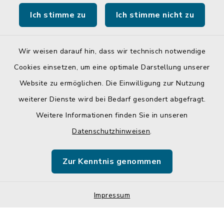
Ich stimme zu
Ich stimme nicht zu
Landratsamt Mühldorf a. Inn
Wir weisen darauf hin, dass wir technisch notwendige
Cookies einsetzen, um eine optimale Darstellung unserer
Website zu ermöglichen. Die Einwilligung zur Nutzung
Kontakt
weiterer Dienste wird bei Bedarf gesondert abgefragt.
Weitere Informationen finden Sie in unseren
Barrierefreiheit
Datenschutzhinweisen
.
Datenschutz
Zur Kenntnis genommen
Impressum
Sitemap
Impressum
Cookie-Einstellungen