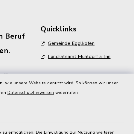
Quicklinks
n Beruf
Gemeinde Egglkofen
en.
Landratsamt Mühldorf a. Inn
aft
en, wie unsere Website genutzt wird. So können wir unser
ehr als
iter und
eren
Datenschutzhinweisen
widerrufen.
lzeit
gt aber,
r
d der
 zu ermöglichen. Die Einwilligung zur Nutzung weiterer