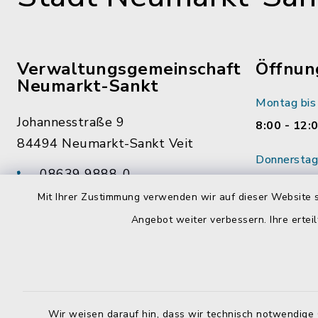
Verwaltungsgemeinschaft
Öffnun
Neumarkt-Sankt
Montag bis 
Johannesstraße 9
8:00 - 12:
84494 Neumarkt-Sankt Veit
Donnerstag 
08639 9888-0
14:00 - 18
08639 9888-28
Mit Ihrer Zustimmung verwenden wir auf dieser Website s
Wenn mögl
vg@neumarkt-sankt-veit.de
Angebot weiter verbessern. Ihre erteil
vorab Term
Mitarbeite
Wir weisen darauf hin, dass wir technisch notwendige 