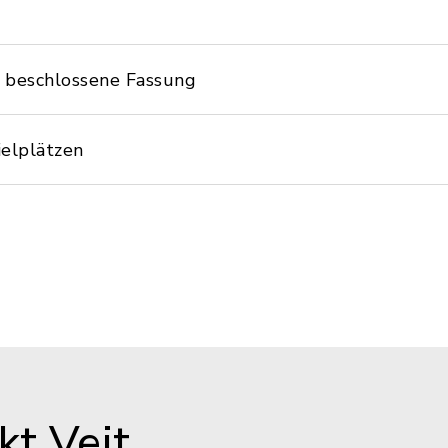
 beschlossene Fassung
ielplätzen
t Veit