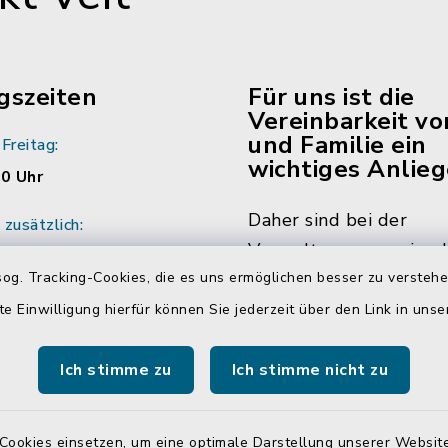
gszeiten
Für uns ist die
Vereinbarkeit vo
und Familie ein
Freitag:
wichtiges Anlieg
00 Uhr
Daher sind bei der
zusätzlich:
Verwaltungsgemeinsch
:00 Uhr
og. Tracking-Cookies, die es uns ermöglichen besser zu versteh
Neumarkt-Sankt Veit m
ich vereinbaren Sie
die Hälfte der Mitarbe
te Einwilligung hierfür können Sie jederzeit über den Link in uns
ine mit den
Mitarbeiterinnen in Tei
r/innen.
beschäftigt. Das bedin
Ich stimme zu
Ich stimme nicht zu
dass Sie Sachbearbeite
teilweise auch währen
Cookies einsetzen, um eine optimale Darstellung unserer Website