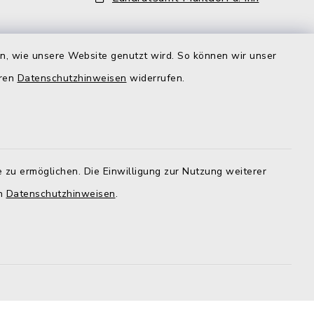
aft
en, wie unsere Website genutzt wird. So können wir unser
ehr als
eren
Datenschutzhinweisen
widerrufen.
iter und
lzeit
gt aber,
r
d der
 zu ermöglichen. Die Einwilligung zur Nutzung weiterer
nd zu den
en
Datenschutzhinweisen
.
im Rathaus