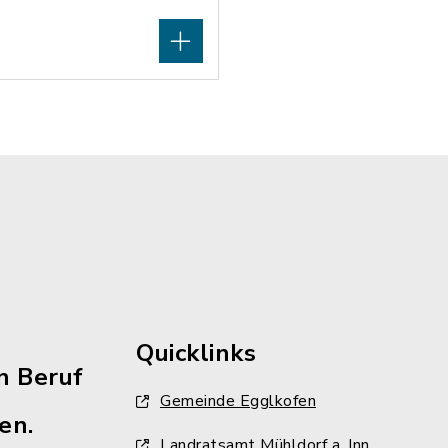
Quicklinks
n Beruf
Gemeinde Egglkofen
en.
Landratsamt Mühldorf a. Inn