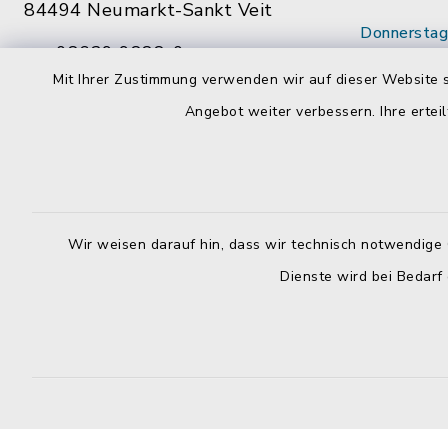
84494 Neumarkt-Sankt Veit
Donnerstag 
08639 9888-0
14:00 - 18
Mit Ihrer Zustimmung verwenden wir auf dieser Website s
08639 9888-28
Wenn mögl
Angebot weiter verbessern. Ihre erteil
vg@neumarkt-sankt-veit.de
vorab Term
Mitarbeite
Wir weisen darauf hin, dass wir technisch notwendige 
Dienste wird bei Bedarf