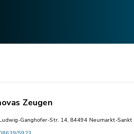
hovas Zeugen
Ludwig-Ganghofer-Str. 14, 84494 Neumarkt-Sankt 
08639/5923