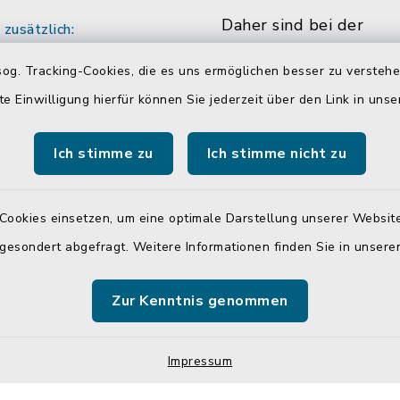
Daher sind bei der
zusätzlich:
Verwaltungsgemeinsch
:00 Uhr
og. Tracking-Cookies, die es uns ermöglichen besser zu versteh
Neumarkt-Sankt Veit m
ich vereinbaren Sie
te Einwilligung hierfür können Sie jederzeit über den Link in uns
die Hälfte der Mitarbe
ine mit den
Mitarbeiterinnen in Tei
r/innen.
Ich stimme zu
Ich stimme nicht zu
beschäftigt. Das bedin
dass Sie Sachbearbeite
teilweise auch währen
Cookies einsetzen, um eine optimale Darstellung unserer Website
üblichen Bürozeiten u
 gesondert abgefragt. Weitere Informationen finden Sie in unser
Öffnungszeiten, nicht 
antreffen.
Zur Kenntnis genommen
Impressum