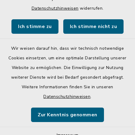
Quicklinks
Datenschutzhinweisen
widerrufen.
Gemeinde Egglkofen
Ich stimme zu
Ich stimme nicht zu
Landratsamt Mühldorf a. Inn
Wir weisen darauf hin, dass wir technisch notwendige
Cookies einsetzen, um eine optimale Darstellung unserer
Website zu ermöglichen. Die Einwilligung zur Nutzung
Kontakt
weiterer Dienste wird bei Bedarf gesondert abgefragt.
Weitere Informationen finden Sie in unseren
Barrierefreiheit
Datenschutzhinweisen
.
Datenschutz
Zur Kenntnis genommen
Impressum