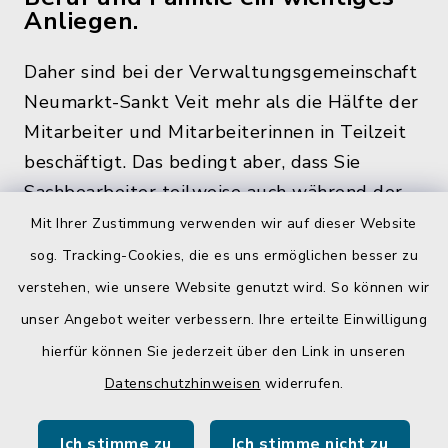
Anliegen.
Daher sind bei der Verwaltungsgemeinschaft
Neumarkt-Sankt Veit mehr als die Hälfte der
Mitarbeiter und Mitarbeiterinnen in Teilzeit
beschäftigt. Das bedingt aber, dass Sie
Sachbearbeiter teilweise auch während der
üblichen Bürozeiten und zu den
Mit Ihrer Zustimmung verwenden wir auf dieser Website
Öffnungszeiten, nicht im Rathaus antreffen.
sog. Tracking-Cookies, die es uns ermöglichen besser zu
verstehen, wie unsere Website genutzt wird. So können wir
unser Angebot weiter verbessern. Ihre erteilte Einwilligung
hierfür können Sie jederzeit über den Link in unseren
Quicklinks
Datenschutzhinweisen
widerrufen.
Gemeinde Egglkofen
Ich stimme zu
Ich stimme nicht zu