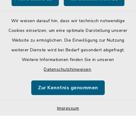
Landratsamt Mühldorf a. Inn
Wir weisen darauf hin, dass wir technisch notwendige
Cookies einsetzen, um eine optimale Darstellung unserer
Website zu ermöglichen. Die Einwilligung zur Nutzung
Kontakt
weiterer Dienste wird bei Bedarf gesondert abgefragt.
Weitere Informationen finden Sie in unseren
Barrierefreiheit
Datenschutzhinweisen
.
Datenschutz
Zur Kenntnis genommen
Impressum
Sitemap
Impressum
Cookie-Einstellungen