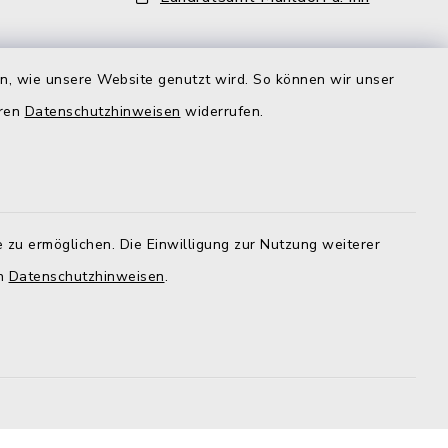
aft
en, wie unsere Website genutzt wird. So können wir unser
ehr als
eren
Datenschutzhinweisen
widerrufen.
iter und
lzeit
gt aber,
r
d der
 zu ermöglichen. Die Einwilligung zur Nutzung weiterer
nd zu den
en
Datenschutzhinweisen
.
im Rathaus