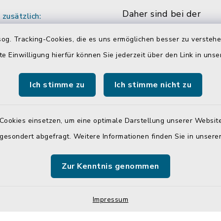
Daher sind bei der
zusätzlich:
Verwaltungsgemeinsch
:00 Uhr
og. Tracking-Cookies, die es uns ermöglichen besser zu versteh
Neumarkt-Sankt Veit m
ich vereinbaren Sie
te Einwilligung hierfür können Sie jederzeit über den Link in uns
die Hälfte der Mitarbe
ine mit den
Mitarbeiterinnen in Tei
r/innen.
Ich stimme zu
Ich stimme nicht zu
beschäftigt. Das bedin
dass Sie Sachbearbeite
teilweise auch währen
Cookies einsetzen, um eine optimale Darstellung unserer Website
üblichen Bürozeiten u
 gesondert abgefragt. Weitere Informationen finden Sie in unser
Öffnungszeiten, nicht 
antreffen.
Zur Kenntnis genommen
Impressum