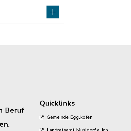
Quicklinks
n Beruf
Gemeinde Egglkofen
en.
Landratsamt Mühldorf a. Inn