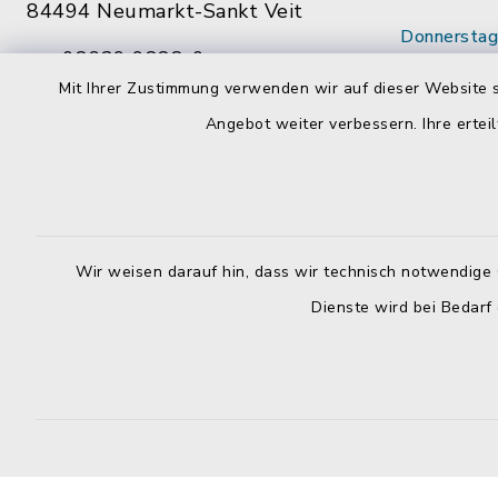
84494 Neumarkt-Sankt Veit
Donnerstag 
08639 9888-0
14:00 - 18
Mit Ihrer Zustimmung verwenden wir auf dieser Website s
08639 9888-28
Wenn mögl
Angebot weiter verbessern. Ihre erteil
vg@neumarkt-sankt-veit.de
vorab Term
Mitarbeite
Wir weisen darauf hin, dass wir technisch notwendige 
Dienste wird bei Bedarf