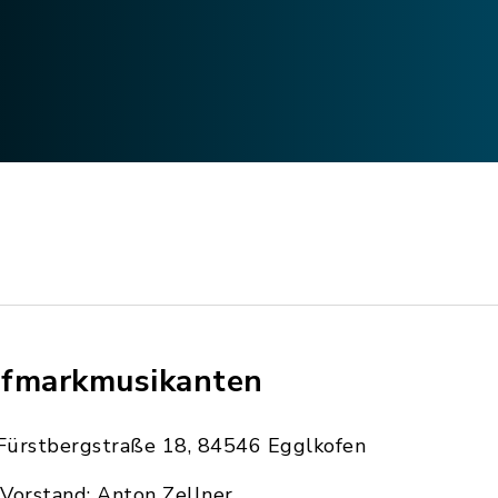
fmarkmusikanten
Fürstbergstraße 18, 84546 Egglkofen
Vorstand: Anton Zellner