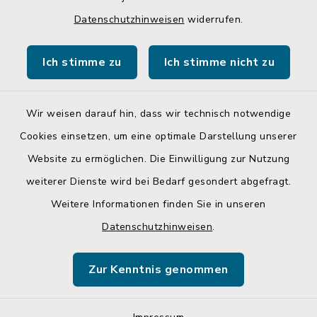
Quicklinks
Datenschutzhinweisen
widerrufen.
Gemeinde Egglkofen
Ich stimme zu
Ich stimme nicht zu
Landratsamt Mühldorf a. Inn
Wir weisen darauf hin, dass wir technisch notwendige
Cookies einsetzen, um eine optimale Darstellung unserer
Website zu ermöglichen. Die Einwilligung zur Nutzung
Kontakt
weiterer Dienste wird bei Bedarf gesondert abgefragt.
Weitere Informationen finden Sie in unseren
Barrierefreiheit
Datenschutzhinweisen
.
Datenschutz
Zur Kenntnis genommen
Impressum