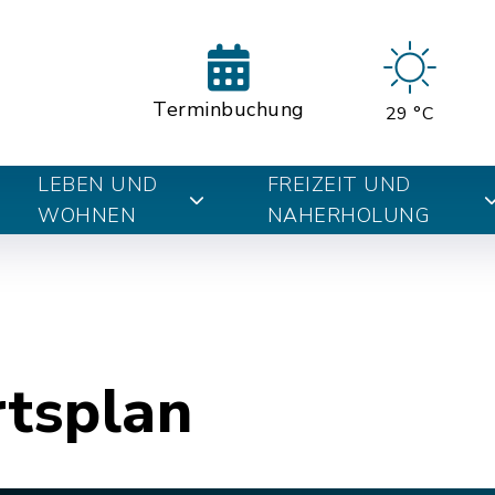
Terminbuchung
29 °C
LEBEN UND
FREIZEIT UND
WOHNEN
NAHERHOLUNG
rtsplan