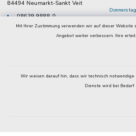
84494 Neumarkt-Sankt Veit
Donnerstag 
08639 9888-0
14:00 - 18
08639 9888-28
Mit Ihrer Zustimmung verwenden wir auf dieser Website s
Wenn mögl
vg@neumarkt-sankt-veit.de
Angebot weiter verbessern. Ihre erteil
vorab Term
Mitarbeite
Wir weisen darauf hin, dass wir technisch notwendige 
Dienste wird bei Bedarf