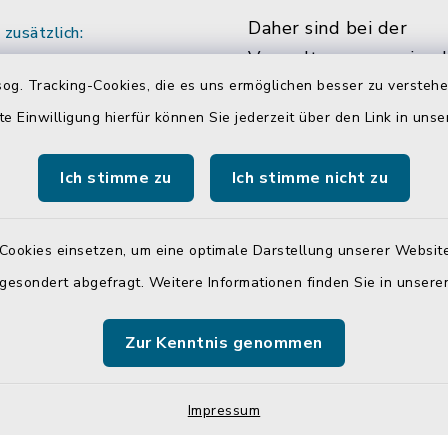
Daher sind bei der
zusätzlich:
Verwaltungsgemeinsch
:00 Uhr
og. Tracking-Cookies, die es uns ermöglichen besser zu versteh
Neumarkt-Sankt Veit m
ich vereinbaren Sie
die Hälfte der Mitarbe
te Einwilligung hierfür können Sie jederzeit über den Link in uns
ine mit den
Mitarbeiterinnen in Tei
r/innen.
beschäftigt. Das bedin
Ich stimme zu
Ich stimme nicht zu
dass Sie Sachbearbeite
teilweise auch währen
Cookies einsetzen, um eine optimale Darstellung unserer Website
üblichen Bürozeiten u
 gesondert abgefragt. Weitere Informationen finden Sie in unser
Öffnungszeiten, nicht 
antreffen.
Zur Kenntnis genommen
Impressum