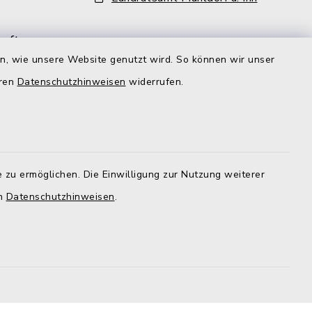
aft
en, wie unsere Website genutzt wird. So können wir unser
ehr als
iter und
eren
Datenschutzhinweisen
widerrufen.
lzeit
gt aber,
r
d der
 zu ermöglichen. Die Einwilligung zur Nutzung weiterer
nd zu den
en
Datenschutzhinweisen
.
im Rathaus