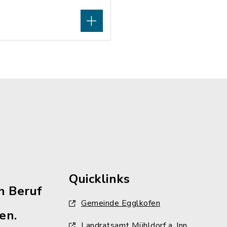
Quicklinks
n Beruf
Gemeinde Egglkofen
en.
Landratsamt Mühldorf a. Inn