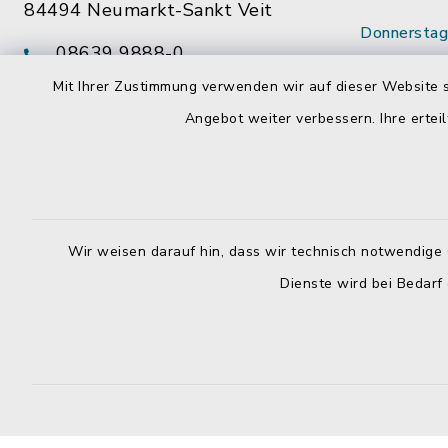
84494 Neumarkt-Sankt Veit
Donnerstag 
08639 9888-0
14:00 - 18
08639 9888-28
Mit Ihrer Zustimmung verwenden wir auf dieser Website s
Wenn mögl
vg@neumarkt-sankt-veit.de
Angebot weiter verbessern. Ihre erteil
vorab Term
Mitarbeite
Wir weisen darauf hin, dass wir technisch notwendige 
Dienste wird bei Bedarf