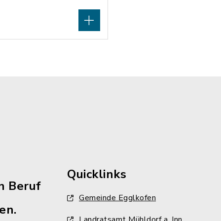
Quicklinks
n Beruf
Gemeinde Egglkofen
en.
Landratsamt Mühldorf a. Inn