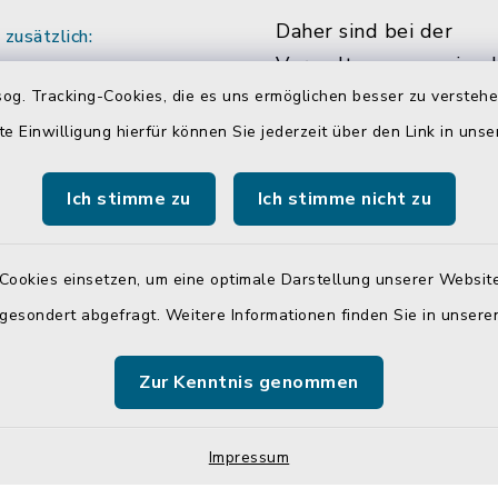
Daher sind bei der
zusätzlich:
Verwaltungsgemeinsch
:00 Uhr
Neumarkt-Sankt Veit m
og. Tracking-Cookies, die es uns ermöglichen besser zu versteh
ich vereinbaren Sie
die Hälfte der Mitarbe
te Einwilligung hierfür können Sie jederzeit über den Link in uns
ine mit den
Mitarbeiterinnen in Tei
r/innen.
beschäftigt. Das bedin
Ich stimme zu
Ich stimme nicht zu
dass Sie Sachbearbeite
teilweise auch währen
Cookies einsetzen, um eine optimale Darstellung unserer Website
üblichen Bürozeiten u
 gesondert abgefragt. Weitere Informationen finden Sie in unser
Öffnungszeiten, nicht 
antreffen.
Zur Kenntnis genommen
Impressum