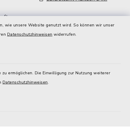
aft
ehr als
en, wie unsere Website genutzt wird. So können wir unser
iter und
eren
Datenschutzhinweisen
widerrufen.
lzeit
gt aber,
r
d der
 zu ermöglichen. Die Einwilligung zur Nutzung weiterer
nd zu den
en
Datenschutzhinweisen
.
im Rathaus