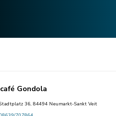
scafé Gondola
Stadtplatz 36, 84494 Neumarkt-Sankt Veit
08639/707864