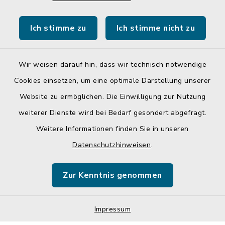
Gemeinde Egglkofen
Ich stimme zu
Ich stimme nicht zu
Landratsamt Mühldorf a. Inn
Wir weisen darauf hin, dass wir technisch notwendige
Cookies einsetzen, um eine optimale Darstellung unserer
Website zu ermöglichen. Die Einwilligung zur Nutzung
Kontakt
weiterer Dienste wird bei Bedarf gesondert abgefragt.
Weitere Informationen finden Sie in unseren
Barrierefreiheit
Datenschutzhinweisen
.
Datenschutz
Zur Kenntnis genommen
Impressum
Sitemap
Impressum