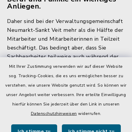
Anliegen.
Daher sind bei der Verwaltungsgemeinschaft
Neumarkt-Sankt Veit mehr als die Hälfte der
Mitarbeiter und Mitarbeiterinnen in Teilzeit
beschäftigt. Das bedingt aber, dass Sie
Sachbearbeiter teilweise auch während der
üblichen Bürozeiten und zu den
Mit Ihrer Zustimmung verwenden wir auf dieser Website
Öffnungszeiten, nicht im Rathaus antreffen.
sog. Tracking-Cookies, die es uns ermöglichen besser zu
verstehen, wie unsere Website genutzt wird. So können wir
unser Angebot weiter verbessern. Ihre erteilte Einwilligung
Quicklinks
hierfür können Sie jederzeit über den Link in unseren
Datenschutzhinweisen
widerrufen.
Gemeinde Egglkofen
Ich stimme zu
Ich stimme nicht zu