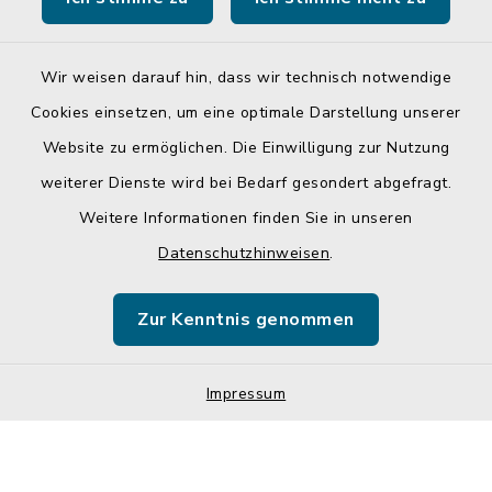
Landratsamt Mühldorf a. Inn
Wir weisen darauf hin, dass wir technisch notwendige
Cookies einsetzen, um eine optimale Darstellung unserer
Website zu ermöglichen. Die Einwilligung zur Nutzung
Kontakt
weiterer Dienste wird bei Bedarf gesondert abgefragt.
Weitere Informationen finden Sie in unseren
Barrierefreiheit
Datenschutzhinweisen
.
Datenschutz
Zur Kenntnis genommen
Impressum
Sitemap
Impressum
Cookie-Einstellungen