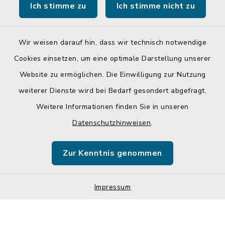
Ich stimme zu
Ich stimme nicht zu
Landratsamt Mühldorf a. Inn
Wir weisen darauf hin, dass wir technisch notwendige
Cookies einsetzen, um eine optimale Darstellung unserer
Website zu ermöglichen. Die Einwilligung zur Nutzung
Kontakt
weiterer Dienste wird bei Bedarf gesondert abgefragt.
Weitere Informationen finden Sie in unseren
Barrierefreiheit
Datenschutzhinweisen
.
Datenschutz
Zur Kenntnis genommen
Impressum
Sitemap
Impressum
Cookie-Einstellungen