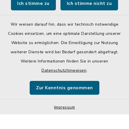
Ich stimme zu
Ich stimme nicht zu
Landratsamt Mühldorf a. Inn
Wir weisen darauf hin, dass wir technisch notwendige
Cookies einsetzen, um eine optimale Darstellung unserer
Website zu ermöglichen. Die Einwilligung zur Nutzung
Kontakt
weiterer Dienste wird bei Bedarf gesondert abgefragt.
Weitere Informationen finden Sie in unseren
Barrierefreiheit
Datenschutzhinweisen
.
Datenschutz
Zur Kenntnis genommen
Impressum
Sitemap
Impressum
Cookie-Einstellungen