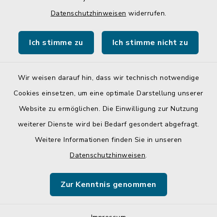
Quicklinks
Datenschutzhinweisen
widerrufen.
Gemeinde Egglkofen
Ich stimme zu
Ich stimme nicht zu
Landratsamt Mühldorf a. Inn
Wir weisen darauf hin, dass wir technisch notwendige
Cookies einsetzen, um eine optimale Darstellung unserer
Website zu ermöglichen. Die Einwilligung zur Nutzung
Kontakt
weiterer Dienste wird bei Bedarf gesondert abgefragt.
Weitere Informationen finden Sie in unseren
Barrierefreiheit
Datenschutzhinweisen
.
Datenschutz
Zur Kenntnis genommen
Impressum