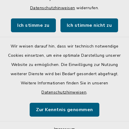
Quicklinks
Datenschutzhinweisen
widerrufen.
Gemeinde Egglkofen
Ich stimme zu
Ich stimme nicht zu
Landratsamt Mühldorf a. Inn
Wir weisen darauf hin, dass wir technisch notwendige
Cookies einsetzen, um eine optimale Darstellung unserer
Website zu ermöglichen. Die Einwilligung zur Nutzung
Kontakt
weiterer Dienste wird bei Bedarf gesondert abgefragt.
Weitere Informationen finden Sie in unseren
Barrierefreiheit
Datenschutzhinweisen
.
Datenschutz
Zur Kenntnis genommen
Impressum